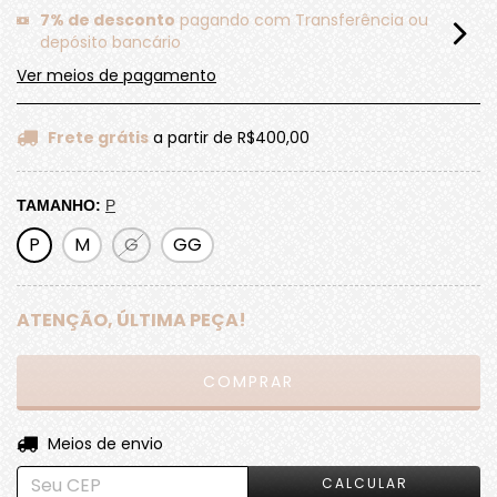
7% de desconto
pagando com Transferência ou
depósito bancário
Ver meios de pagamento
Frete grátis
a partir de
R$400,00
TAMANHO:
P
P
M
G
GG
ATENÇÃO, ÚLTIMA PEÇA!
ALTERAR CEP
Entregas para o CEP:
Meios de envio
CALCULAR