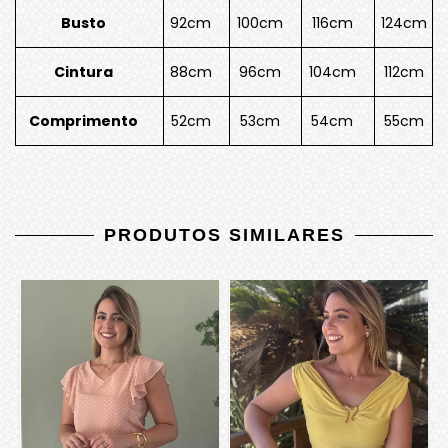
Busto
92cm
100cm
116cm
124cm
Cintura
88cm
96cm
104cm
112cm
Comprimento
52cm
53cm
54cm
55cm
PRODUTOS SIMILARES