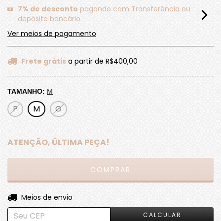
7% de desconto
pagando com Transferência ou
depósito bancário
Ver meios de pagamento
Frete grátis
a partir de
R$400,00
TAMANHO:
M
P
M
G
ATENÇÃO, ÚLTIMA PEÇA!
ALTERAR CEP
Entregas para o CEP:
Meios de envio
CALCULAR