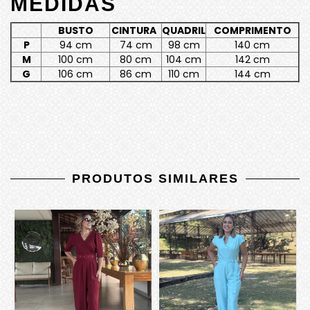
MEDIDAS
BUSTO
CINTURA
QUADRIL
COMPRIMENTO
P
94 cm
74 cm
98 cm
140 cm
M
100 cm
80 cm
104 cm
142 cm
G
106 cm
86 cm
110 cm
144 cm
PRODUTOS SIMILARES