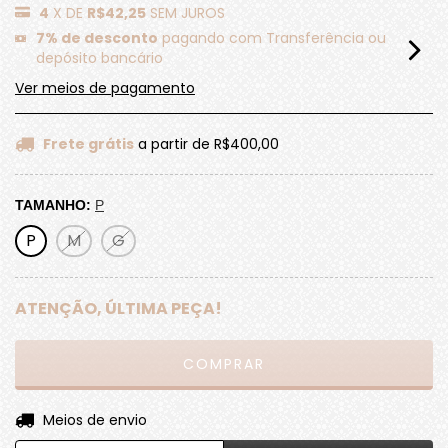
4
X DE
R$42,25
SEM JUROS
7% de desconto
pagando com Transferência ou
depósito bancário
Ver meios de pagamento
Frete grátis
a partir de
R$400,00
TAMANHO:
P
P
M
G
ATENÇÃO, ÚLTIMA PEÇA!
ALTERAR CEP
Entregas para o CEP:
Meios de envio