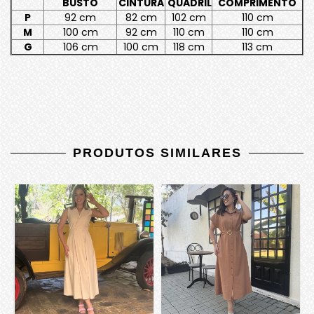
BUSTO
CINTURA
QUADRIL
COMPRIMENTO
P
92 cm
82 cm
102 cm
110 cm
M
100 cm
92 cm
110 cm
110 cm
G
106 cm
100 cm
118 cm
113 cm
PRODUTOS SIMILARES