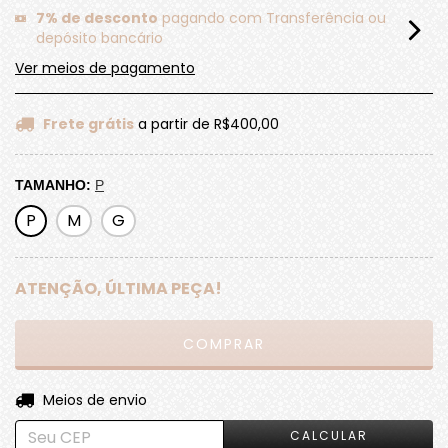
7% de desconto
pagando com Transferência ou
depósito bancário
Ver meios de pagamento
Frete grátis
a partir de
R$400,00
TAMANHO:
P
P
M
G
ATENÇÃO, ÚLTIMA PEÇA!
ALTERAR CEP
Entregas para o CEP:
Meios de envio
CALCULAR