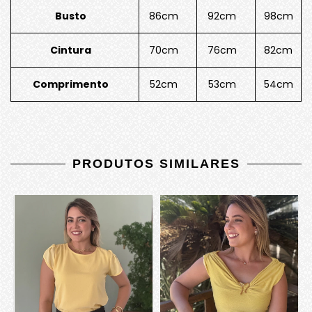
Busto
86cm
92cm
98cm
Cintura
70cm
76cm
82cm
Comprimento
52cm
53cm
54cm
PRODUTOS SIMILARES