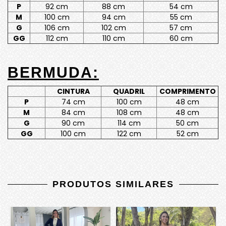
P
92 cm
88 cm
54 cm
M
100 cm
94 cm
55 cm
G
106 cm
102 cm
57 cm
GG
112 cm
110 cm
60 cm
BERMUDA:
CINTURA
QUADRIL
COMPRIMENTO
P
74 cm
100 cm
48 cm
M
84 cm
108 cm
48 cm
G
90 cm
114 cm
50 cm
GG
100 cm
122 cm
52 cm
PRODUTOS SIMILARES