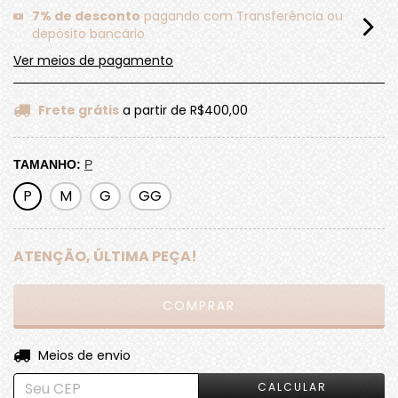
7% de desconto
pagando com Transferência ou
depósito bancário
Ver meios de pagamento
Frete grátis
a partir de
R$400,00
TAMANHO:
P
P
M
G
GG
ATENÇÃO, ÚLTIMA PEÇA!
ALTERAR CEP
Entregas para o CEP:
Meios de envio
CALCULAR